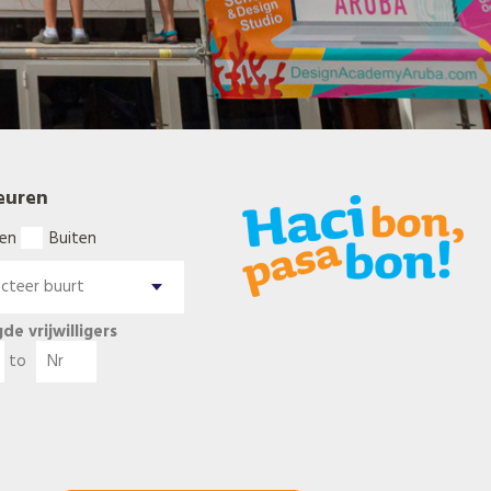
euren
en
Buiten
de vrijwilligers
to