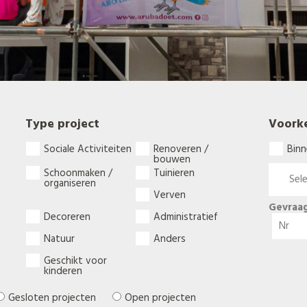
Type project
Voork
Sociale Activiteiten
Renoveren /
Binn
bouwen
Schoonmaken /
Tuinieren
organiseren
Verven
Gevraag
Decoreren
Administratief
Natuur
Anders
Geschikt voor
kinderen
Gesloten projecten
Open projecten