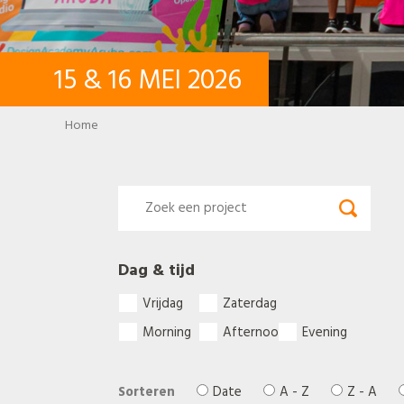
15
&
16
MEI
2026
Breadcrumb
Home
Dag & tijd
Vrijdag
Zaterdag
Morning
Afternoon
Evening
Sorteren
Date
A - Z
Z - A