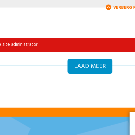
VERBERG F
 site administrator.
LAAD MEER