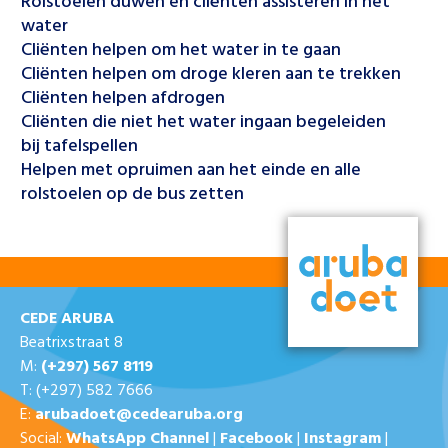
Rolstoelen duwen en cliënten assisteren in het
water
Cliënten helpen om het water in te gaan
Cliënten helpen om droge kleren aan te trekken
Cliënten helpen afdrogen
Cliënten die niet het water ingaan begeleiden
bij tafelspellen
Helpen met opruimen aan het einde en alle
rolstoelen op de bus zetten
CEDE ARUBA
Beatrixstraat 8
M:
(+297) 567 8119
T: (+297) 582 7666
E:
arubadoet@cedearuba.org
Social:
WhatsApp Channel
|
Facebook
|
Instagram
|