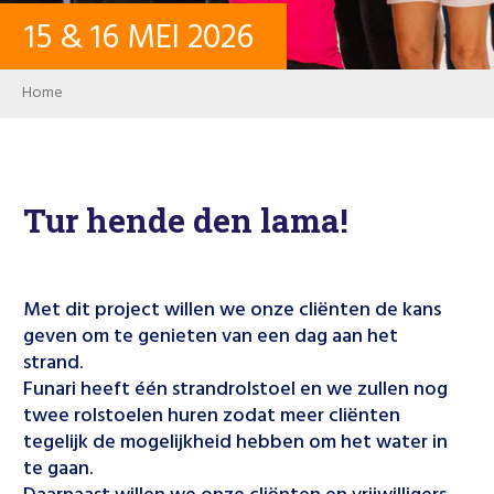
15
&
16
MEI
2026
CONTACT
Breadcrumb
Home
INLOGGEN
PASSWORD
Tur hende den lama!
USER ACCOUNT
Met dit project willen we onze cliënten de kans
geven om te genieten van een dag aan het
strand.
Search
Funari heeft één strandrolstoel en we zullen nog
twee rolstoelen huren zodat meer cliënten
tegelijk de mogelijkheid hebben om het water in
te gaan.