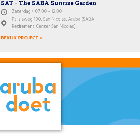
SAT - The SABA Sunrise Garden
Zaterdag • 07:00 - 12:00
Palisiaweg 100, San Nicolas, Aruba (SABA
Retirement Center San Nicolas),
BEKIJK PROJECT »