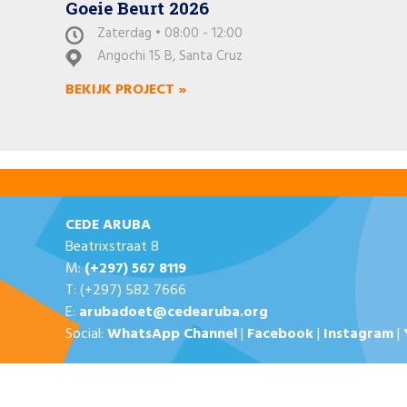
Goeie Beurt 2026
Zaterdag • 08:00 - 12:00
Angochi 15 B, Santa Cruz
BEKIJK PROJECT »
CEDE ARUBA
Beatrixstraat 8
M:
(+297) 567 8119
T: (+297) 582 7666
E:
arubadoet@cedearuba.org
Social:
WhatsApp Channel
|
Facebook
|
Instagram
|