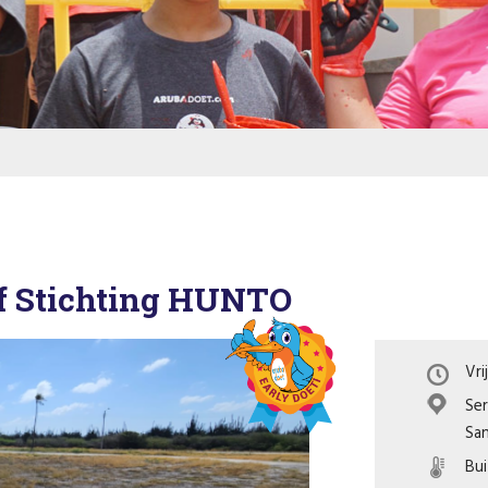
 of Stichting HUNTO
Vri
Ser
San
Bu