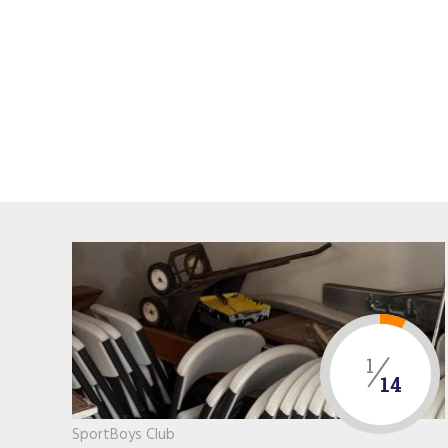
1
14
SportBoys Club