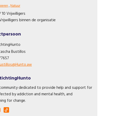
nieren
,
Natuur
/ 10 Vrijwilligers
Vrijwilligers binnen de organisatie
ctpersoon
ichtingHunto
tascha
Bustillos
77657
bustillos@Hunto.aw
tichtingHunto
community dedicated to provide help and support for
fected by addiction and mental health, and
ing for change.