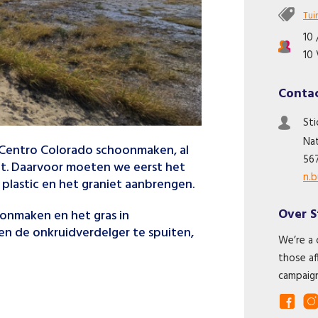
Tui
10 
10 
Conta
St
Na
 Centro Colorado schoonmaken, al
56
et. Daarvoor moeten we eerst het
n.
plastic en het graniet aanbrengen.
Over S
oonmaken en het gras in
 en de onkruidverdelger te spuiten,
We’re a 
those af
campaign