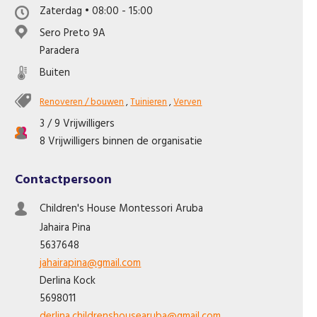
Zaterdag • 08:00 - 15:00
Like ons op Facebook
Sero Preto 9A
Paradera
Buiten
Renoveren / bouwen
,
Tuinieren
,
Verven
3 / 9 Vrijwilligers
8 Vrijwilligers binnen de organisatie
Contactpersoon
Children's House Montessori Aruba
Jahaira
Pina
5637648
jahairapina@gmail.com
Derlina
Kock
5698011
derlina.childrenshousearuba@gmail.com