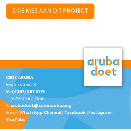
DOE MEE AAN DIT
PROJECT
CEDE ARUBA
Beatrixstraat 8
M:
(+297) 567 8119
T: (+297) 582 7666
E:
arubadoet@cedearuba.org
Social:
WhatsApp Channel
|
Facebook
|
Instagram
|
YouTube