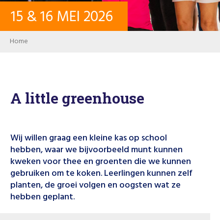
15
&
16
MEI
2026
CONTACT
Breadcrumb
Home
INLOGGEN
PASSWORD
A little greenhouse
USER ACCOUNT
Wij willen graag een kleine kas op school
hebben, waar we bijvoorbeeld munt kunnen
kweken voor thee en groenten die we kunnen
Search
gebruiken om te koken. Leerlingen kunnen zelf
planten, de groei volgen en oogsten wat ze
hebben geplant.