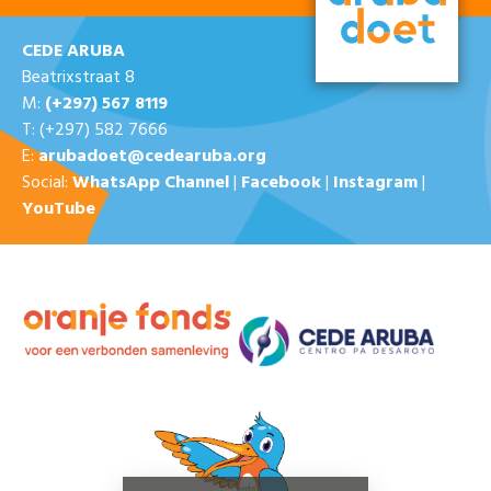
CEDE ARUBA
Beatrixstraat 8
M:
(+297) 567 8119
T: (+297) 582 7666
E:
arubadoet@cedearuba.org
Social:
WhatsApp Channel
|
Facebook
|
Instagram
|
YouTube