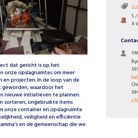
Sch
5 /
4 V
Conta
YM
By
ct dat gericht is op het
56
n onze opslagruimtes om meer
ba
n en projecten. In de loop van de
Ch
ënt geworden, waardoor het
58
n nieuwe initiatieven te plannen.
c.
len sorteren, ongebruikte items
m onze container en opslagruimte
lijkheid, veiligheid en efficiëntie
ramma’s en de gemeenschap die we