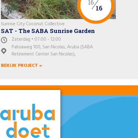
16
16
Sunrise City Coconut Collective
SAT - The SABA Sunrise Garden
Zaterdag • 07:00 - 12:00
Palisiaweg 100, San Nicolas, Aruba (SABA
Retirement Center San Nicolas),
BEKIJK PROJECT »