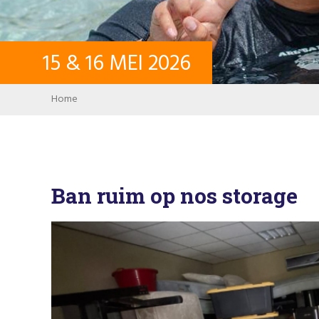
15
&
16
MEI
2026
Breadcrumb
Home
Ban ruim op nos storage