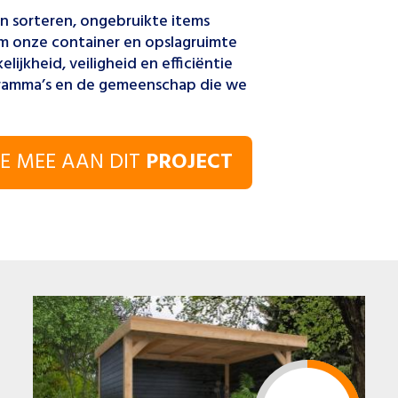
len sorteren, ongebruikte items
m onze container en opslagruimte
lijkheid, veiligheid en efficiëntie
ramma’s en de gemeenschap die we
E MEE AAN DIT
PROJECT