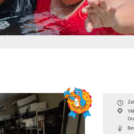
Zat
YM
Or
Bi