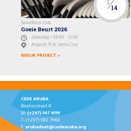
1
14
SportBoys Club
Goeie Beurt 2026
Zaterdag • 08:00 - 12:00
Angochi 15 B, Santa Cruz
BEKIJK PROJECT »
CEDE ARUBA
Beatrixstraat 8
M:
(+297) 567 8119
T: (+297) 582 7666
E:
arubadoet@cedearuba.org