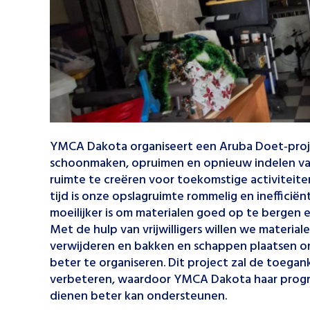
YMCA Dakota organiseert een Aruba Doet‑proje
schoonmaken, opruimen en opnieuw indelen va
ruimte te creëren voor toekomstige activiteite
tijd is onze opslagruimte rommelig en ineffici
moeilijker is om materialen goed op te bergen e
Met de hulp van vrijwilligers willen we materia
verwijderen en bakken en schappen plaatsen o
beter te organiseren. Dit project zal de toeganke
verbeteren, waardoor YMCA Dakota haar prog
dienen beter kan ondersteunen.