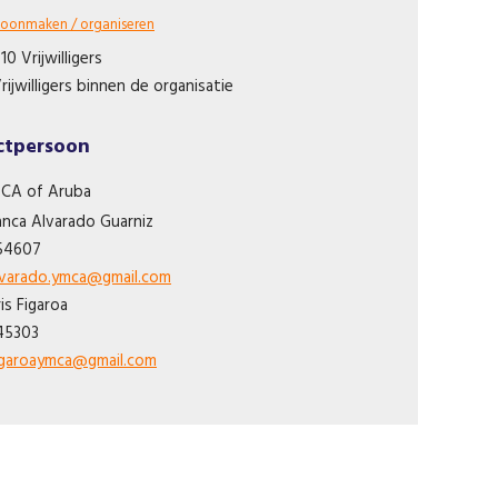
oonmaken / organiseren
 10 Vrijwilligers
rijwilligers binnen de organisatie
ctpersoon
CA of Aruba
anca
Alvarado Guarniz
54607
lvarado.ymca@gmail.com
ris
Figaroa
45303
figaroaymca@gmail.com