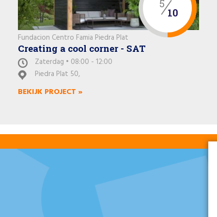
5
10
Fundacion Centro Famia Piedra Plat
Creating a cool corner - SAT
Zaterdag • 08:00 - 12:00
Piedra Plat 50,
BEKIJK PROJECT »