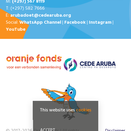
M:
(+297) 567 8119
T: (+297) 582 7666
E:
arubadoet@cedearuba.org
Social:
WhatsApp Channel
|
Facebook
|
Instagram
|
YouTube
This website uses
cookies
ACCEPT