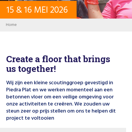
15
&
16
MEI
2026
CONTACT
Breadcrumb
Home
INLOGGEN
PASSWORD
Create a floor that brings
us together!
USER ACCOUNT
Wij zijn een kleine scoutinggroep gevestigd in
Piedra Plat en we werken momenteel aan een
betonnen vloer om een ​​veilige omgeving voor
Search
onze activiteiten te creëren. We zouden uw
steun zeer op prijs stellen om ons te helpen dit
project te voltooien