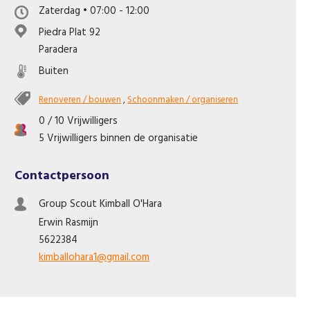
Zaterdag • 07:00 - 12:00
Like ons op Facebook
Piedra Plat 92
Paradera
Buiten
Renoveren / bouwen
,
Schoonmaken / organiseren
0 / 10 Vrijwilligers
5 Vrijwilligers binnen de organisatie
Contactpersoon
Group Scout Kimball O'Hara
Erwin
Rasmijn
5622384
kimballohara1@gmail.com