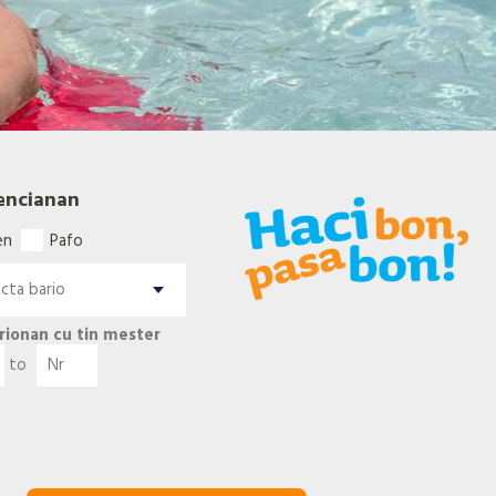
encianan
en
Pafo
rionan cu tin mester
to