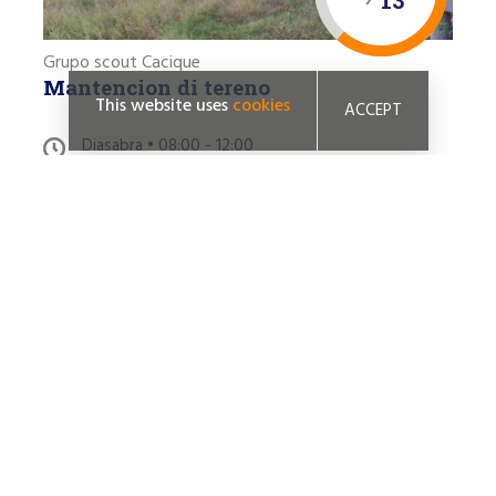
13
Grupo scout Cacique
Mantencion di tereno
This website uses
cookies
ACCEPT
Diasabra • 08:00 - 12:00
Santa cruz 114c, Santa Cruz
REVISA PROYECTO »
9
14
YMCA of Aruba