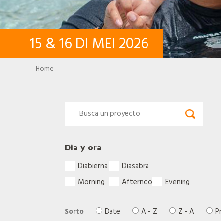
15
&
16
DI MEI
2026
Breadcrumb
Home
Dia y ora
Diabierna
Diasabra
Morning
Afternoon
Evening
Sorto
Date
A - Z
Z - A
P