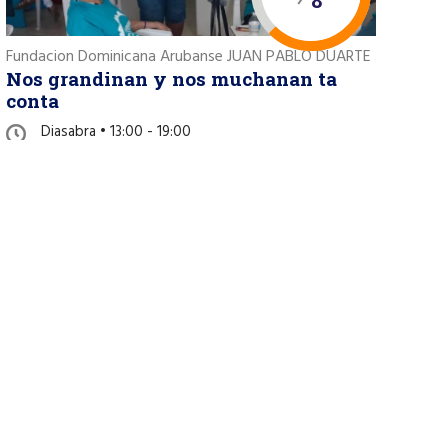
8
Fundacion Dominicana Arubanse JUAN PABLO DUARTE
Nos grandinan y nos muchanan ta
conta
Diasabra • 13:00 - 19:00
Nieuwstraat nm 34 D, Oranjestad Oost
REVISA PROYECTO »
11
17
Children's House Montessori Aruba