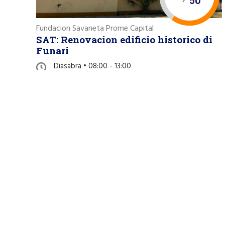
50
Fundacion Savaneta Prome Capital
SAT: Renovacion edificio historico di
Funari
Diasabra • 08:00 - 13:00
Funari Building at Savaneta 340-A, Savaneta
REVISA PROYECTO »
16
25
Fundacion Savaneta Prome Capital