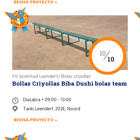
REVISA PROYECTO »
10
10
SV Juventud Leendert/ Bolas criyollas
Bollas Criyollas Biba Dushi bolas team
Diasabra • 09:00 - 13:00
Tanki Leendert 202E, Noord
REVISA PROYECTO »