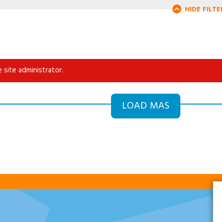
HIDE FILTE
 site administrator.
LOAD MAS