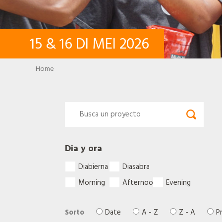
15
&
16
DI MEI
2026
Breadcrumb
Home
Dia y ora
Diabierna
Diasabra
Morning
Afternoon
Evening
Sorto
Date
A - Z
Z - A
P