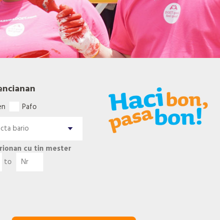
encianan
en
Pafo
rionan cu tin mester
to