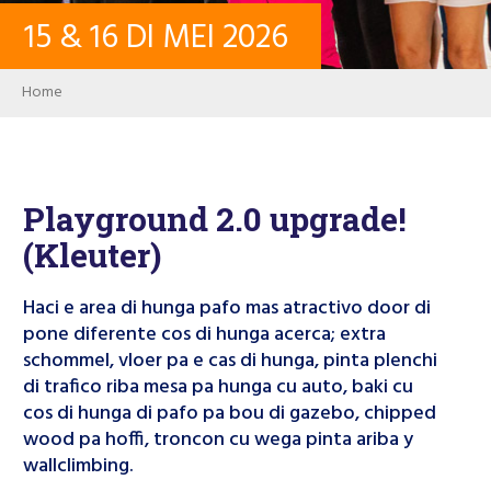
15
&
16
DI MEI
2026
CONTACTO
Breadcrumb
Home
LOG IN
PASSWORD
Playground 2.0 upgrade!
(Kleuter)
USER ACCOUNT
Haci e area di hunga pafo mas atractivo door di
pone diferente cos di hunga acerca; extra
schommel, vloer pa e cas di hunga, pinta plenchi
Search
di trafico riba mesa pa hunga cu auto, baki cu
cos di hunga di pafo pa bou di gazebo, chipped
wood pa hoffi, troncon cu wega pinta ariba y
wallclimbing.