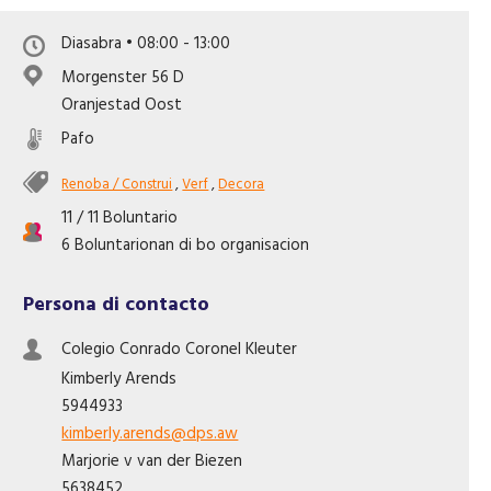
Like nos riba Facebook
Diasabra • 08:00 - 13:00
Morgenster 56 D
Oranjestad Oost
Pafo
Renoba / Construi
,
Verf
,
Decora
11 / 11 Boluntario
6 Boluntarionan di bo organisacion
Persona di contacto
Colegio Conrado Coronel Kleuter
Kimberly
Arends
5944933
kimberly.arends@dps.aw
Marjorie v
van der Biezen
5638452