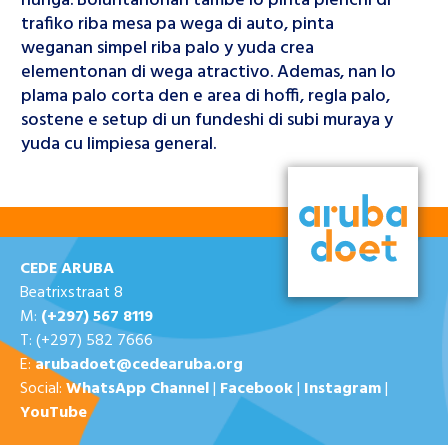
hunga. Boluntarionan tambe lo pinta plenchi di
trafiko riba mesa pa wega di auto, pinta
weganan simpel riba palo y yuda crea
elementonan di wega atractivo. Ademas, nan lo
plama palo corta den e area di hoffi, regla palo,
sostene e setup di un fundeshi di subi muraya y
yuda cu limpiesa general.
CEDE ARUBA
Beatrixstraat 8
M:
(+297) 567 8119
T: (+297) 582 7666
E:
arubadoet@cedearuba.org
Social:
WhatsApp Channel
|
Facebook
|
Instagram
|
YouTube