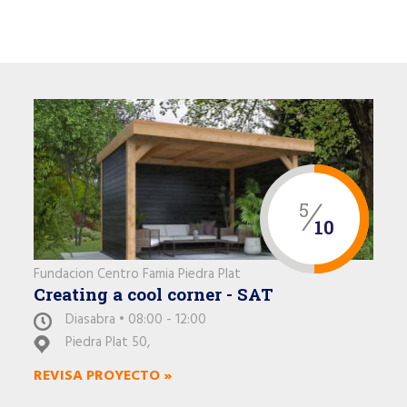
5
10
Fundacion Centro Famia Piedra Plat
Creating a cool corner - SAT
Diasabra • 08:00 - 12:00
Piedra Plat 50,
REVISA PROYECTO »