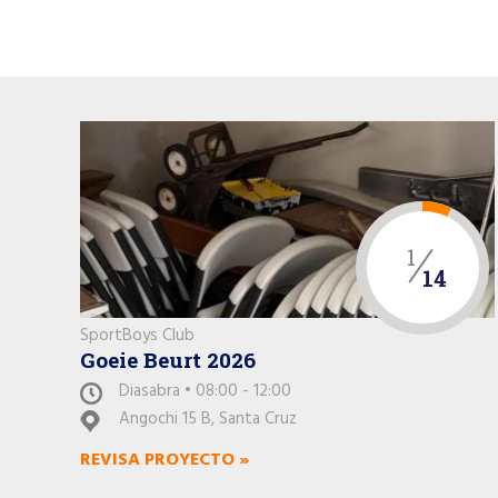
1
14
SportBoys Club
Goeie Beurt 2026
Diasabra • 08:00 - 12:00
Angochi 15 B, Santa Cruz
REVISA PROYECTO »