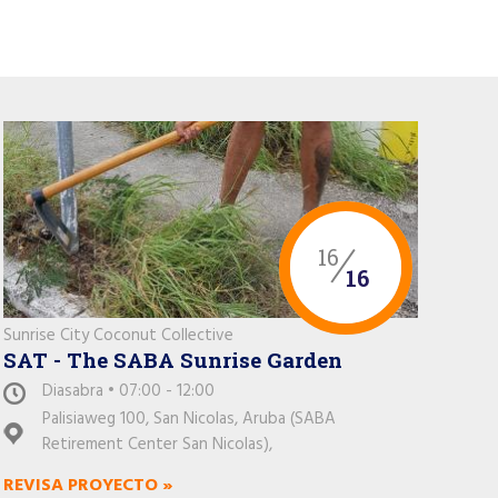
16
16
Sunrise City Coconut Collective
SAT - The SABA Sunrise Garden
Diasabra • 07:00 - 12:00
Palisiaweg 100, San Nicolas, Aruba (SABA
Retirement Center San Nicolas),
REVISA PROYECTO »