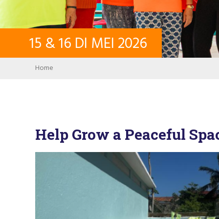
15
&
16
DI MEI
2026
Breadcrumb
Home
Help Grow a Peaceful Spa