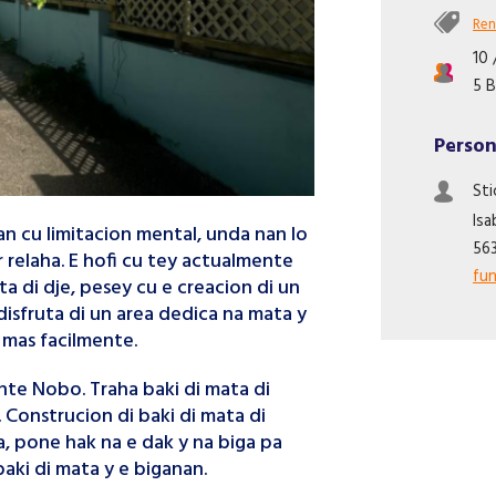
Ren
10 
5 B
Person
St
Isa
an cu limitacion mental, unda nan lo
56
 relaha. E hofi cu tey actualmente
fu
a di dje, pesey cu e creacion di un
disfruta di un area dedica na mata y
 mas facilmente.
nte Nobo. Traha baki di mata di
 Construcion di baki di mata di
a, pone hak na e dak y na biga pa
aki di mata y e biganan.