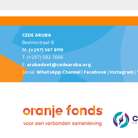
CEDE ARUBA
Beatrixstraat 8
M:
(+297) 567 8119
T: (+297) 582 7666
E:
arubadoet@cedearuba.org
Social:
WhatsApp Channel
|
Facebook
|
Instagram
|