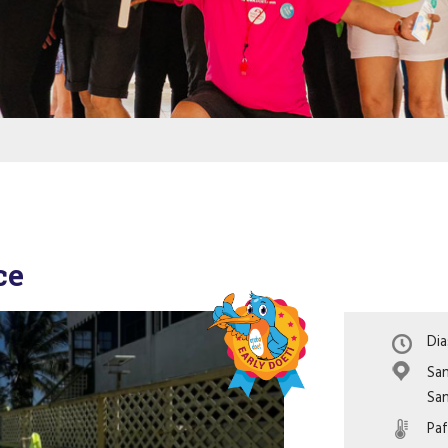
ce
Dia
San
San
Pa