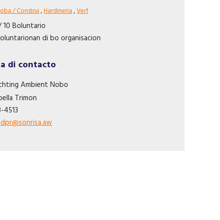
oba / Construi
,
Hardineria
,
Verf
/ 10 Boluntario
oluntarionan di bo organisacion
a di contacto
ichting Ambient Nobo
bella
Trimon
3-4513
ndpr@sonrisa.aw