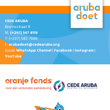
CEDE ARUBA
Beatrixstraat 8
M:
(+297) 567 8119
T: (+297) 582 7666
E:
arubadoet@cedearuba.org
Social:
WhatsApp Channel
|
Facebook
|
Instagram
|
YouTube