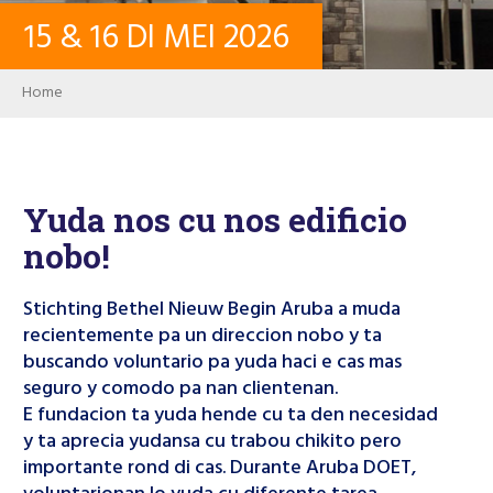
15
&
16
DI MEI
2026
CONTACTO
Breadcrumb
Home
LOG IN
PASSWORD
Yuda nos cu nos edificio
nobo!
USER ACCOUNT
Stichting Bethel Nieuw Begin Aruba a muda
recientemente pa un direccion nobo y ta
buscando voluntario pa yuda haci e cas mas
Search
seguro y comodo pa nan clientenan.
E fundacion ta yuda hende cu ta den necesidad
y ta aprecia yudansa cu trabou chikito pero
importante rond di cas. Durante Aruba DOET,