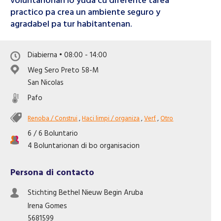
voluntarionan lo yuda cu diferente tarea
Like nos riba Facebook
practico pa crea un ambiente seguro y
agradabel pa tur habitantenan.
Diabierna • 08:00 - 14:00
Weg Sero Preto 58-M
San Nicolas
Pafo
Renoba / Construi
,
Haci limpi / organiza
,
Verf
,
Otro
6 / 6 Boluntario
4 Boluntarionan di bo organisacion
Persona di contacto
Stichting Bethel Nieuw Begin Aruba
Irena
Gomes
5681599