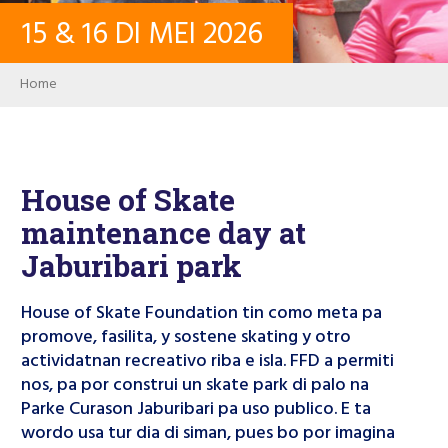
15
&
16
DI MEI
2026
CONTACTO
Breadcrumb
Home
LOG IN
PASSWORD
House of Skate
maintenance day at
USER ACCOUNT
Jaburibari park
House of Skate Foundation tin como meta pa
promove, fasilita, y sostene skating y otro
Search
actividatnan recreativo riba e isla. FFD a permiti
nos, pa por construi un skate park di palo na
Parke Curason Jaburibari pa uso publico. E ta
wordo usa tur dia di siman, pues bo por imagina