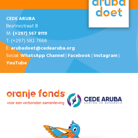
CEDE ARUBA
Beatrixstraat 8
M:
(+297) 567 8119
T: (+297) 582 7666
E:
arubadoet@cedearuba.org
Social:
WhatsApp Channel
|
Facebook
|
Instagram
|
YouTube