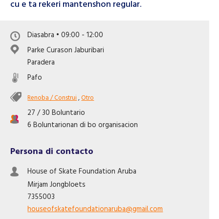
cu e ta rekeri mantenshon regular.
Like nos riba Facebook
Diasabra • 09:00 - 12:00
Parke Curason Jaburibari
Paradera
Pafo
Renoba / Construi
,
Otro
27 / 30 Boluntario
6 Boluntarionan di bo organisacion
Persona di contacto
House of Skate Foundation Aruba
Mirjam
Jongbloets
7355003
houseofskatefoundationaruba@gmail.com